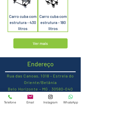
Carro cuba com
Carro cuba com
estrutura - 430
estrutura - 180
litros
litros
Ver mais
Endereço
Rua das Canoas, 1018 - Estrela do
Oriente/Betânia
Belo Horizonte – MG ,
30580-040
Telefone
Email
Instagram
WhatsApp