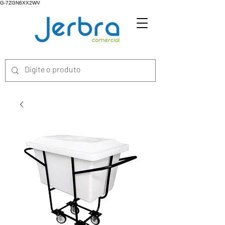
G-7ZGN6XX2WV