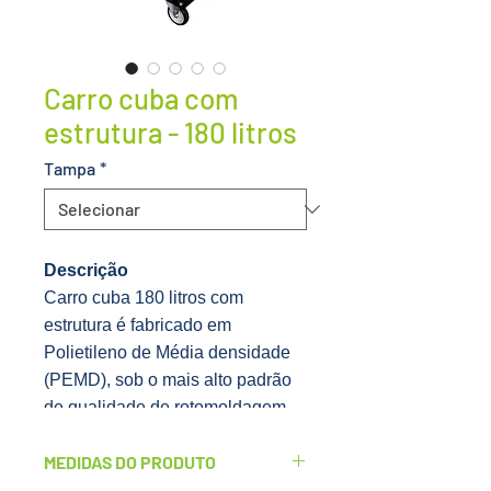
Carro cuba com
estrutura - 180 litros
Tampa
*
Descrição
Carro cuba 180 litros com
estrutura é fabricado em
Polietileno de Média densidade
(PEMD), sob o mais alto padrão
de qualidade de rotomoldagem.
Resistente ao impacto e à tração,
MEDIDAS DO PRODUTO
os Carros Cuba possuem
proteção contra raios ultravioleta