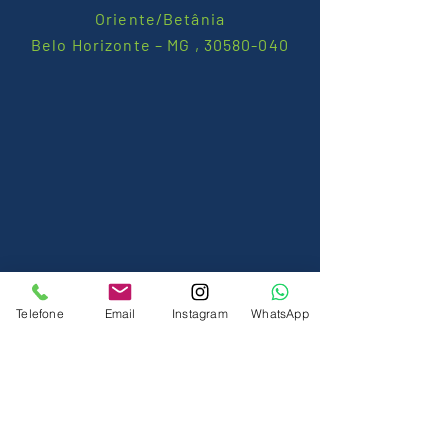
Oriente/Betânia
Belo Horizonte – MG ,
30580-040
Telefone
Email
Instagram
WhatsApp
DEIXE O SEU CONTATO.
LIGAMOS PARA VOCÊ!
Nome