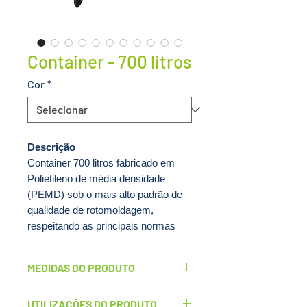
Container - 700 litros
Cor
*
Descrição
Container 700 litros fabricado em
Polietileno de média densidade
(PEMD) sob o mais alto padrão de
qualidade de rotomoldagem,
respeitando as principais normas
vigentes da Agência Nacional de
Vigilância Sanitária (ANVISA).
MEDIDAS DO PRODUTO
Resistentes ao impacto, aos raios
ultravioleta e às repetidas lavagens,
Largura: 80,5cm
UTILIZAÇÕES DO PRODUTO
o Container 700 litros garante