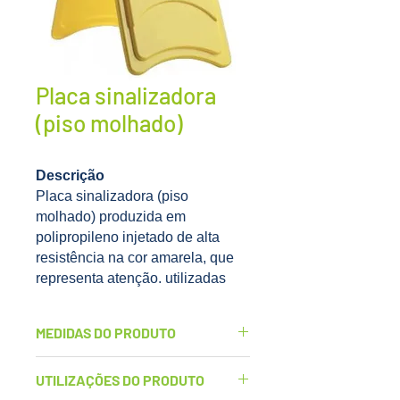
Placa sinalizadora
(piso molhado)
Descrição
Placa sinalizadora (piso
molhado) produzida em
polipropileno injetado de alta
resistência na cor amarela, que
representa atenção. utilizadas
para sinalização/interdição de
áreas e prevenção de acidentes
MEDIDAS DO PRODUTO
preservando a integridade das
pessoas
Comprimento: 27,5cm
UTILIZAÇÕES DO PRODUTO
Possui grande durabilidade,
Altura: 62cm