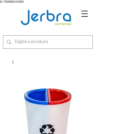
G-7ZGN6XX2WV