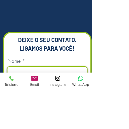
esterilização;
• Estimula a coleta seletiva.
Em caso de dúvidas ou para
maiores informações, estamos a
disposição para ajudá-lo.
DEIXE O SEU CONTATO.
*Imagens meramente ilustrativas.
LIGAMOS PARA VOCÊ!
Nome
Telefone
Email
Instagram
WhatsApp
Sobrenome
Telefone