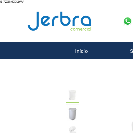
G-7ZGN6XX2WV
Início
S