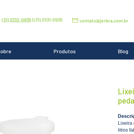
-
(31) 3332-0935
| (31) 2531
0935
contato@jerbra.com.br
obre
Produtos
Blog
Lixe
pedal
Descri
Lixeira
litros 