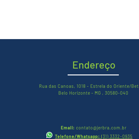
Endereço
Rua das Canoas, 1018 - Estrela do Oriente/Bet
Belo Horizonte – MG , 30580-040
Email:
contato@jerbra.com.br
Telefone/Whatsapp:
(
31) 3332-0935