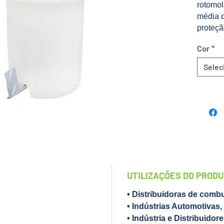
rotomol
média 
proteçã
Um prod
Cor
*
discreto
qualida
Selec
rebites
emenda
Diferen
• Fabr
• Não 
maior d
• Longa
benefíc
UTILIZAÇÕES DO PROD
• Fácil
• Distribuidoras de combu
• Indústrias Automotivas,
Em cas
• Indústria e Distribuidor
informa