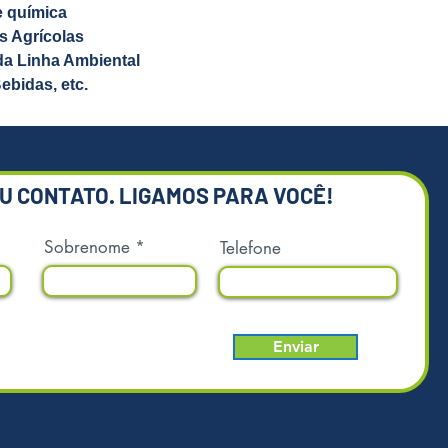
e química
udá-lo.
s Agrícolas
 meramente ilustrativas.
 da Linha Ambiental
Bebidas, etc.
EU CONTATO. LIGAMOS PARA VOCÊ!
Sobrenome
Telefone
Enviar