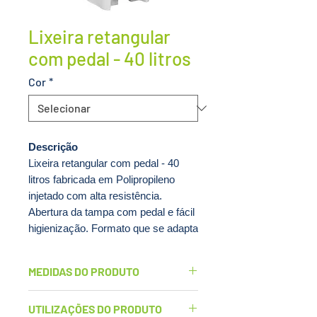
Lixeira retangular
com pedal - 40 litros
Cor
*
Descrição
Lixeira retangular com pedal - 40
litros fabricada em Polipropileno
injetado com alta resistência.
Abertura da tampa com pedal e fácil
higienização. Formato que se adapta
a diversos ambientes da casa. Além
de ser prática e funcional, é uma
MEDIDAS DO PRODUTO
peça que mantém o ambiente limpo
e organizado.
Largura: 32cm
UTILIZAÇÕES DO PRODUTO
Comprimento: 44cm