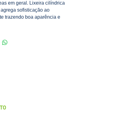
eas em geral. Lixeira cilíndrica
 agrega sofisticação ao
e trazendo boa aparência e
e.
ara manter a lixeira sempre
a aparência, começando com a
. Quando for lavar usar
nte neutro e um pano neutro
itar riscos e manchas. Não
metais sobre a lixeira para não
orrosão da mesma, evitar o
 com água sanitária, solventes e
para não danificar o polimento
ra.
UTO
ciais
ula o descarte correto de lixo;
a sofisticação ao ambiente
o boa aparência e requinte.