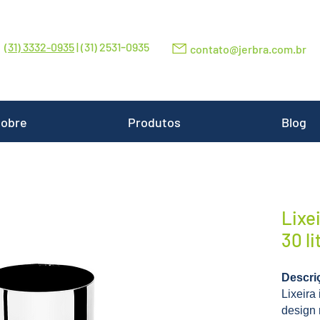
-
(31) 3332-0935
| (31) 2531
0935
contato@jerbra.com.br
obre
Produtos
Blog
Lixe
30 li
Descri
Lixeira
design 