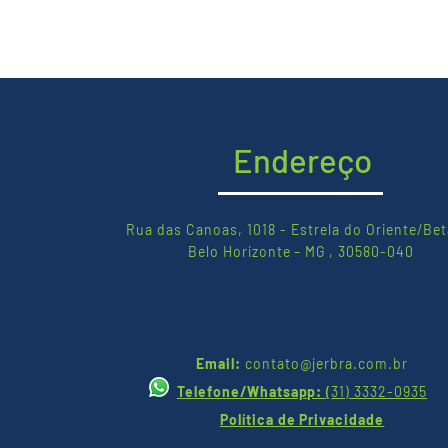
Endereço
Rua das Canoas, 1018 - Estrela do Oriente/Bet
Belo Horizonte – MG , 30580-040
Email:
contato@jerbra.com.br
Telefone/Whatsapp:
(
31) 3332-0935
Política de Privacidade