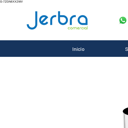
G-7ZGN6XX2WV
Início
S