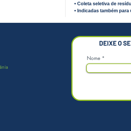
• Coleta seletiva de resíd
• Indicadas também para
Em cas
informa
para aj
*Imagens
DEIXE O S
Nome
ânia