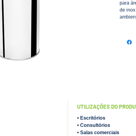
para ár
de inox
ambient
requint
Dicas p
com bo
limpeza
deterge
para ev
deixar 
haver c
contato
ácidos 
da lixei
UTILIZAÇÕES DO PROD
Diferen
• Estim
• Escritórios
• Agreg
• Consultórios
trazend
• Salas comerciais