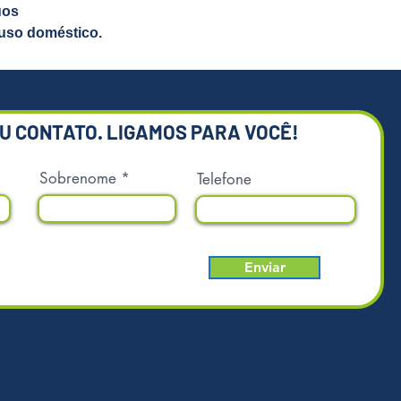
uos
 uso doméstico.
o de dúvidas ou para maiores
ções, estamos a disposição
udá-lo.
 meramente ilustrativas.
EU CONTATO. LIGAMOS PARA VOCÊ!
Sobrenome
Telefone
Enviar