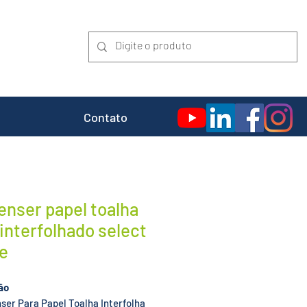
Contato
enser papel toalha
 interfolhado select
e
ão
ser Para Papel Toalha Interfolha