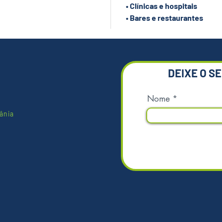
informa
• Clínicas e hospitais
ajudá-lo
• Bares e restaurantes
*Imagens
DEIXE O S
Nome
ânia