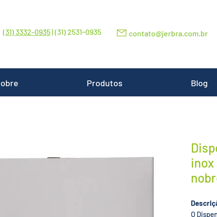
-
(31) 3332-0935
| (31) 2531
0935
contato@jerbra.com.br
obre
Produtos
Blog
Disp
inox
nobr
Descriç
O Dispen