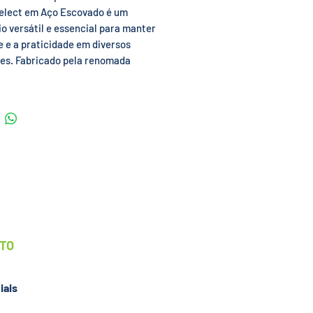
elect em Aço Escovado é um
o versátil e essencial para manter
e e a praticidade em diversos
es. Fabricado pela renomada
obre Select, este dispenser é
ido pela sua qualidade superior,
moderno em aço inoxidável
o e funcionalidade, tornando-o
olha confiável para ambientes
is e públicos.
iais
instalação;
n moderno e harmonioso que
a e combina com todos os
UTO
es.
iais
 de dúvidas ou para maiores