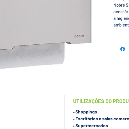
Nobre S
acessóri
a higien
ambient
marca N
reconhec
design 
escovad
uma esc
comercia
Diferenc
• Fácil 
• Desig
valoriz
UTILIZAÇÕES DO PROD
ambient
• Shoppings
• Escritórios e salas comerc
Em caso
• Supermercados