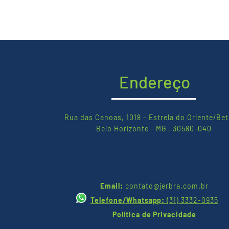
Endereço
Rua das Canoas, 1018 - Estrela do Oriente/Bet
Belo Horizonte – MG , 30580-040
Email:
contato@jerbra.com.br
Telefone/Whatsapp:
(
31) 3332-0935
Política de Privacidade