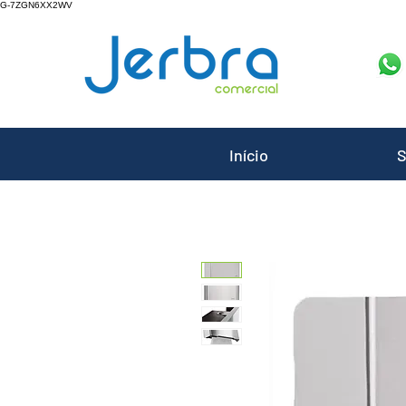
G-7ZGN6XX2WV
Início
S