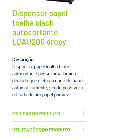
Dispenser papel
toalha black
autocortante
LDAU200 dropy
Descrição
Dispenser papel toalha black
autocortante possui uma lâmina
dentada que efetua o corte do papel
automaticamente, sendo possível a
retirada de um papel por vez,
oferecendo uma maior facilidade ao
usuário. As folhas ficam em média
MEDIDAS DO PRODUTO
com 25 cm e são ótimas para a
economia. Não necessitam de
Largura: 20,1cm
UTILIZAÇÕES DO PRODUTO
pilhas ou energia elétrica.
Comprimento: 29,4cm