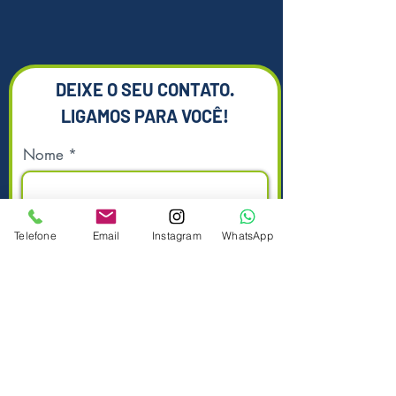
Em caso de dúvidas ou para
maiores informações, estamos a
disposição para ajudá-lo.
DEIXE O SEU CONTATO.
*Imagens meramente ilustrativas.
LIGAMOS PARA VOCÊ!
Nome
Sobrenome
Telefone
Email
Instagram
WhatsApp
Telefone