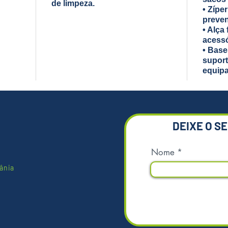
de limpeza.
• Zípe
preve
• Alça
acessó
• Base
suport
equip
DEIXE O S
Nome
ânia