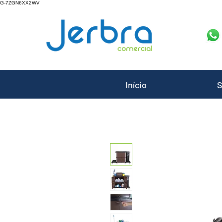
G-7ZGN6XX2WV
Início
S