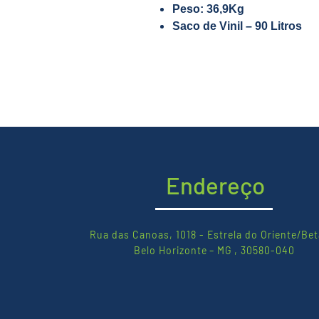
Peso: 36,9Kg
Saco de Vinil – 90 Litros
Endereço
Rua das Canoas, 1018 - Estrela do Oriente/Bet
Belo Horizonte – MG , 30580-040