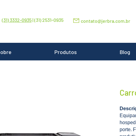
-
(31) 3332-0935
| (31) 2531
0935
contato@jerbra.com.br
obre
Produtos
Blog
Carr
Descri
Equipa
hospeda
porte. 