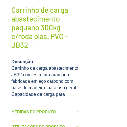
Carrinho de carga
abastecimento
pequeno 300kg
c/roda plas. PVC -
JB32
Descrição
Carrinho de carga abastecimento
JB32 com estrutura aramada
fabricada em aço carbono com
base de madeira, para uso geral.
Capacidade de carga para
300kg. Equipado com rodas
maciças de 5 polegadas sendo 2
MEDIDAS DO PRODUTO
fixas e 2 giratórias.
Largura: 60cm
UTILIZAÇÕES DO PRODUTO
Diferenciais