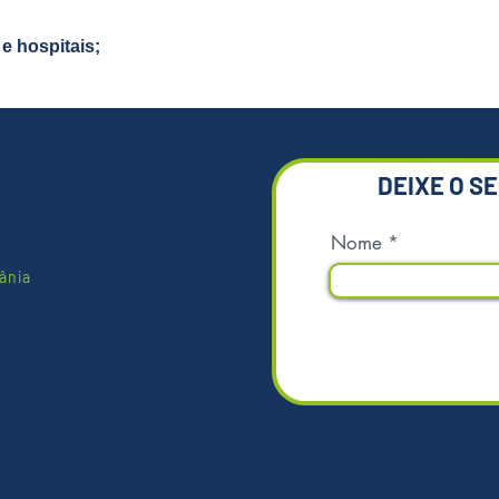
informa
para aj
e hospitais;
*Imagens
DEIXE O S
Nome
ânia