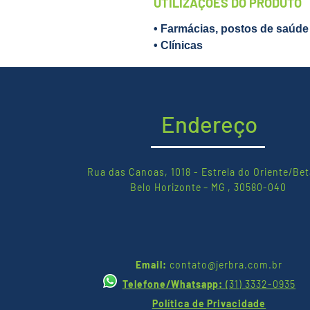
UTILIZAÇÕES DO PRODUTO
• Farmácias, postos de saúde 
• Clínicas
Endereço
Rua das Canoas, 1018 - Estrela do Oriente/Bet
Belo Horizonte – MG , 30580-040
Email:
contato@jerbra.com.br
Telefone/Whatsapp:
(
31) 3332-0935
Política de Privacidade