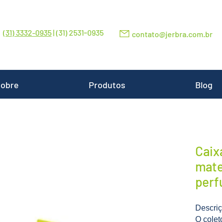
-
(31) 3332-0935
| (31) 2531
0935
contato@jerbra.com.br
obre
Produtos
Blog
Caix
mate
perf
Descri
O colet