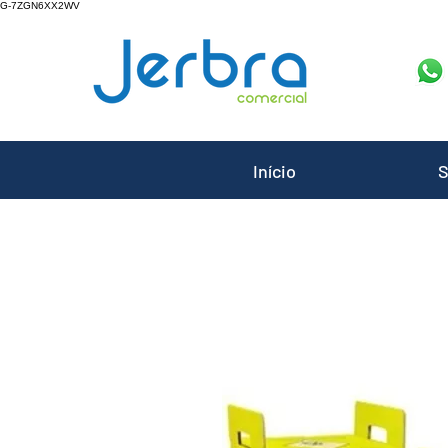
G-7ZGN6XX2WV
Início
S