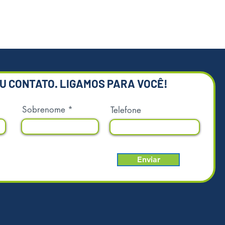
ções, estamos a disposição
udá-lo.
 meramente ilustrativas.
EU CONTATO. LIGAMOS PARA VOCÊ!
Sobrenome
Telefone
Enviar