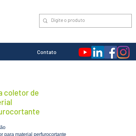
Contato
a coletor de
rial
urocortante
ção
or para material perfurocortante