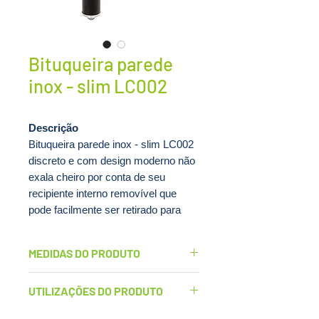
Bituqueira parede
inox - slim LC002
Descrição
Bituqueira parede inox - slim LC002
discreto e com design moderno não
exala cheiro por conta de seu
recipiente interno removível que
pode facilmente ser retirado para
higienização.
Coletor de cigarros com suporte de
MEDIDAS DO PRODUTO
parede para fixação.
Tampas de inox: diâmetro 76.30
UTILIZAÇÕES DO PRODUTO
Em caso de dúvidas ou para
(mm)
maiores informações, estamos a
Altura total: 650 (mm)
• Bares, restaurantes e