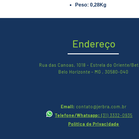
Peso: 0,28Kg
Endereço
Rua das Canoas, 1018 - Estrela do Oriente/Bet
Belo Horizonte – MG , 30580-040
Email:
contato@jerbra.com.br
Telefone/Whatsapp:
(
31) 3332-0935
Política de Privacidade