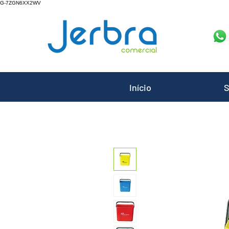
G-7ZGN6XX2WV
Início
S