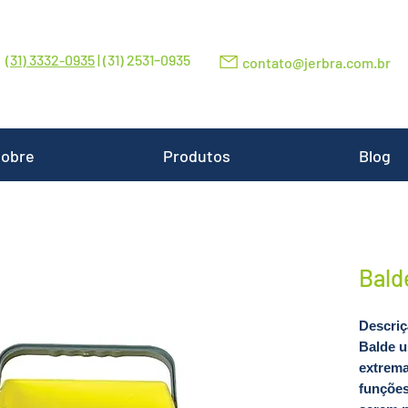
-
(31) 3332-0935
| (31) 2531
0935
contato@jerbra.com.br
obre
Produtos
Blog
Balde
Descri
Balde us
extrema
funções