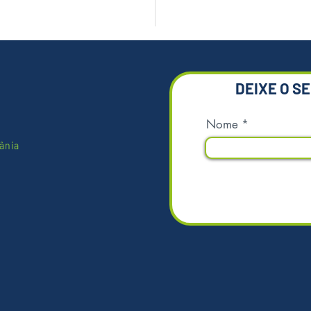
DEIXE O S
Nome
ânia