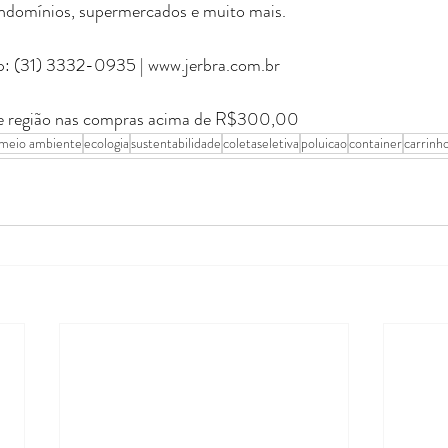
ondomínios, supermercados e muito mais.
: (31) 3332-0935 | 
www.jerbra.com.br
 e região nas compras acima de R$300,00
meio ambiente
ecologia
sustentabilidade
coletaseletiva
poluicao
container
carrinho