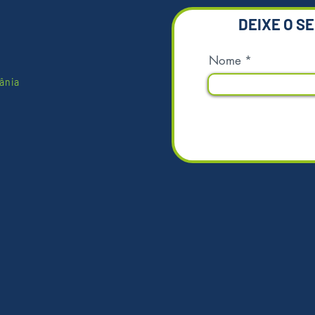
DEIXE O S
Nome
ânia