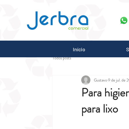
G-7ZGN6XX2WV
Início
S
Todos posts
Gustavo
9 de jul. de 
Para higie
para lixo