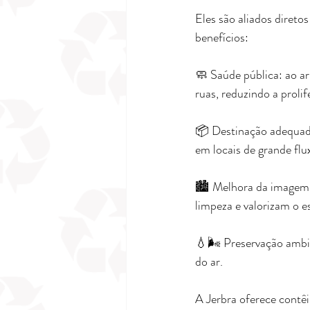
Eles são aliados direto
benefícios:
🧼 Saúde pública: ao a
ruas, reduzindo a proli
📦 Destinação adequada:
em locais de grande flu
🏙️ Melhora da imagem 
limpeza e valorizam o e
💧🌬️ Preservação ambie
do ar.
A Jerbra oferece contêi