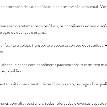
s na promoção da saúde pública e da preservação ambiental. Veja
rmazenar corretamente os resíduos, os contêineres evitam o acúm
feração de doenças e pragas.
 facilita a coleta, transporte e descarte correto dos resíduos 
xo.
urbana: cidades com contêineres padronizados transmitem mai
spaço público.
ntal: evita o vazamento de resíduos no solo, protegendo a qual
neres com alta resistência, rodas reforçadas e diversas capacidad