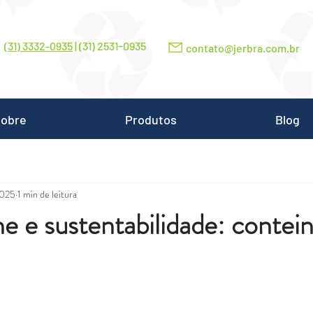
-
(31) 3332-0935
| (31) 2531
0935
contato@jerbra.com.br
obre
Produtos
Blog
2025
1 min de leitura
ne e sustentabilidade: contei