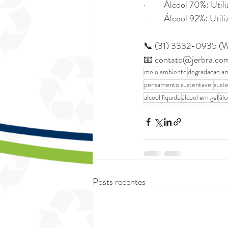
·         Álcool 70%: Ut
·         Álcool 92%: Ut
📞 (31) 3332-0935 (
📧 contato@jerbra.co
meio ambiente
degradacao am
pensamento sustentavel
sust
alcool líquido
álcool em gel
álc
Posts recentes