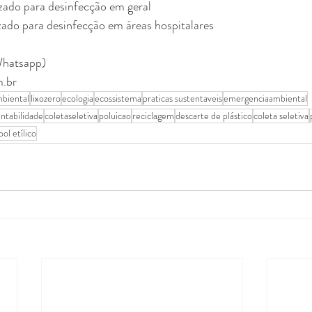
ilizado para desinfecção em geral
ilizado para desinfecção em áreas hospitalares
Whatsapp)⠀
m.br
biental
lixozero
ecologia
ecossistema
praticas sustentaveis
emergenciaambiental
entabilidade
coletaseletiva
poluicao
reciclagem
descarte de plástico
coleta seletiva
ool etílico