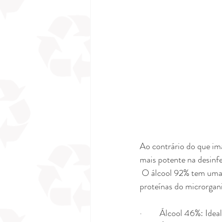
Ao contrário do que im
mais potente na desinfec
 O álcool 92% tem uma volatização muito rápida, tanto que nem dá tempo de causar a desnaturação das 
proteínas do microrgan
·         Álcool 46%: Ide