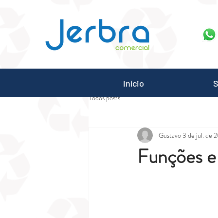
G-7ZGN6XX2WV
Início
S
Todos posts
Gustavo
3 de jul. de 
Funções e 