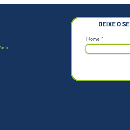
de vidro
ambie
DEIXE O S
Nome
ânia