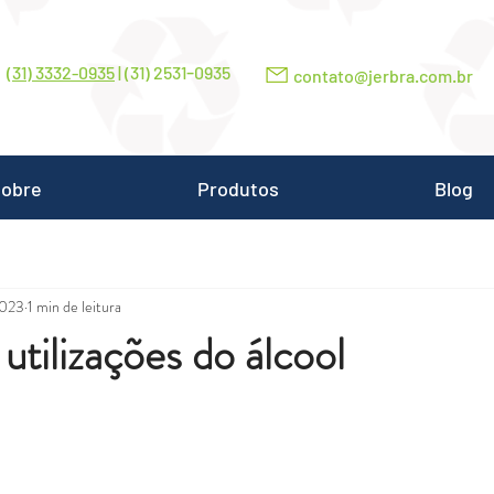
-
(31) 3332-0935
| (31) 2531
0935
contato@jerbra.com.br
obre
Produtos
Blog
2023
1 min de leitura
utilizações do álcool