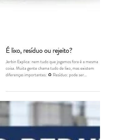
É lixo, resíduo ou rejeito?
Jerbin Explica: nem tudo que jogamos fora é a mesma
coisa. Muita gente chama tudo de lixo, mas existem
diferenças importantes: ♻ Resíduo: pode ser
reaproveitado ou reciclado 🚫 Rejeito: não tem mais
possibilidade de reutilização 🗑 Lixo: termo geral, usado
no dia a dia Entender essa diferença ajuda a fazer o
descarte correto e contribui para um sistema mais