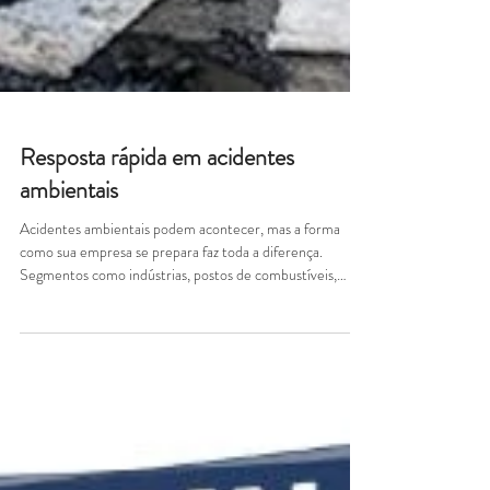
Resposta rápida em acidentes
ambientais
Acidentes ambientais podem acontecer, mas a forma
como sua empresa se prepara faz toda a diferença.
Segmentos como indústrias, postos de combustíveis,
transportadoras, obras e operações logísticas precisam
estar prontos para agir com rapidez diante de vazamentos
e derramamentos de produtos químicos ou derivados de
petróleo. Os kits de mitigação ambiental da Jerbra são
soluções completas para contenção, controle e resposta
imediata, contribuindo para a redução de impactos ambi