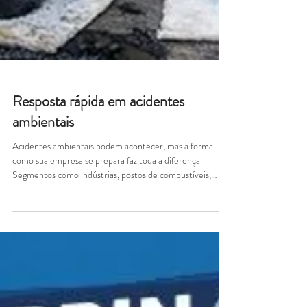
Resposta rápida em acidentes
ambientais
Acidentes ambientais podem acontecer, mas a forma
como sua empresa se prepara faz toda a diferença.
Segmentos como indústrias, postos de combustíveis,
transportadoras, obras e operações logísticas precisam
estar prontos para agir com rapidez diante de vazamentos
e derramamentos de produtos químicos ou derivados de
petróleo. Os kits de mitigação ambiental da Jerbra são
soluções completas para contenção, controle e resposta
imediata, contribuindo para a redução de impactos ambi