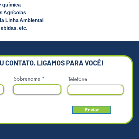
os de material plástico são os
e química
olhidos pelas indústrias atuais.
s Agrícolas
cos e sustentáveis, são mais
 da Linha Ambiental
cos que os demais, além de serem
Bebidas, etc.
tes a altas e baixas temperaturas,
, pesos e impactos. De estrutura
ode ser facilmente manipulado com
deiras ou paleteiras. Capacidade
enção para até 420L.
EU CONTATO. LIGAMOS PARA VOCÊ!
ciais
Sobrenome
Telefone
cados em PEMD;
 ser manipulados com
eiras ou paleteiras;
ossuem soldas nem emendas,
rabilidade e alta contenção;
Enviar
vida útil, excelente custo-
o;
cos e imunes a agentes químicos
s.