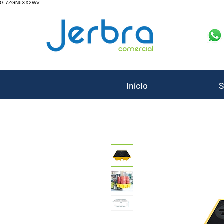
G-7ZGN6XX2WV
Início
S