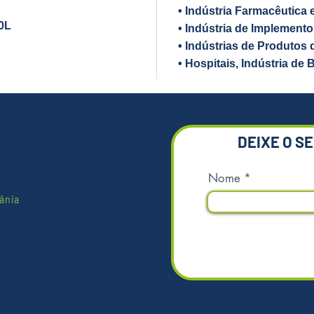
fabricad
• Indústria Farmacêutica 
mais esc
0L
• Indústria de Implemento
Ecológi
• Indústrias de Produtos
higiêni
• Hospitais, Indústria de 
resisten
umidade
leve, p
empilha
de cont
DEIXE O S
Diferen
Nome
• Fabri
• Podem
ânia
empilhad
• Não p
maior du
• Longa 
benefíci
• Atóxi
ou ácido