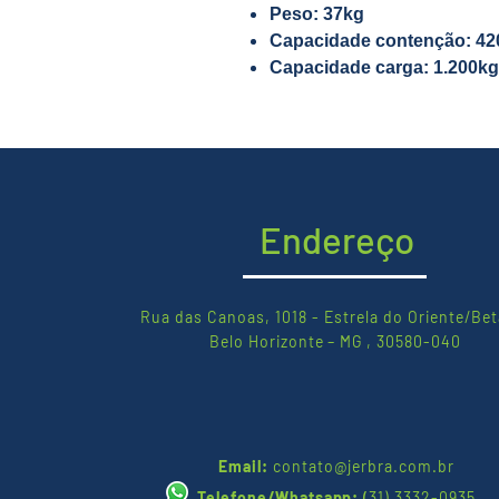
Peso: 37kg
Capacidade contenção: 42
Capacidade carga: 1.200kg
Endereço
Rua das Canoas, 1018 - Estrela do Oriente/Bet
Belo Horizonte – MG , 30580-040
Email:
contato@jerbra.com.br
Telefone/Whatsapp:
(
31) 3332-0935