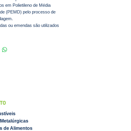
os em Polietileno de Média
de (PEMD) pelo processo de
dagem.
das ou emendas são utilizados
ter substâncias líquidas
entes de vazamentos no processo
imentação e armazenagem de
, galões e outros recipientes.
 chamados de Diques de
ão ou Bacias de Contenção, os
 de Contenção Para 4 Tambores –
 produzidos em material de alta
e e resistência, o que lhes garante
da útil. Produtos com excelente
nefício, uma vez que o líquido
UTO
do fica armazenado no
mento inferior do pallet, podendo
stíveis
ilizado. Melhores e mais
 Metalúrgicas
s, os pallets de contenção
es de Alimentos