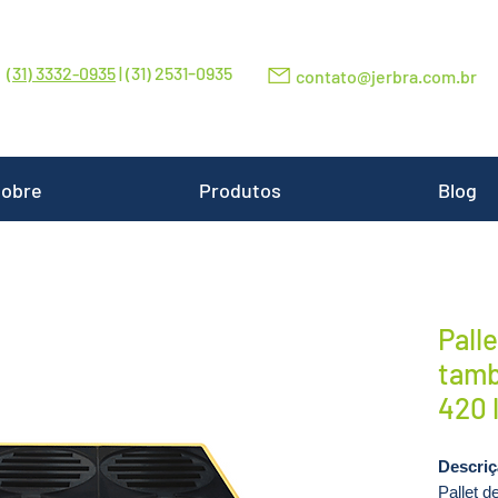
-
(31) 3332-0935
| (31) 2531
0935
contato@jerbra.com.br
obre
Produtos
Blog
Pall
tambo
420 
Descri
Pallet d