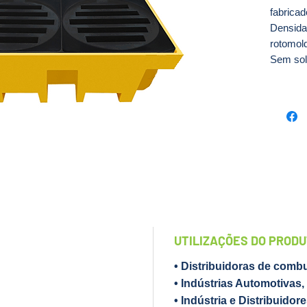
fabricad
Densida
rotomol
Sem sol
para con
proveni
de mov
tambores
Também
Contenç
Pallets
420L são
qualidad
longa vi
custo-be
UTILIZAÇÕES DO PROD
derrama
comparti
• Distribuidoras de combu
ser reut
• Indústrias Automotivas,
moderno
• Indústria e Distribuidor