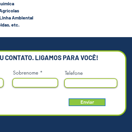
olhidos pelas indústrias atuais.
química
os e sustentáveis, são mais
 Agrícolas
cos que os demais, além de serem
 Linha Ambiental
tes a altas e baixas temperaturas,
idas, etc.
, pesos e impactos. De estrutura
ode ser facilmente manipulado com
deiras ou paleteiras. Capacidade
enção para até 75L.
EU CONTATO. LIGAMOS PARA VOCÊ!
iais
cados em PEMD;
Sobrenome
Telefone
 ser manipulados com
eiras ou paleteiras;
ossuem soldas nem emendas, maior
dade e alta contenção;
Enviar
vida útil, excelente custo-
o;
os e imunes a agentes químicos ou
higienização