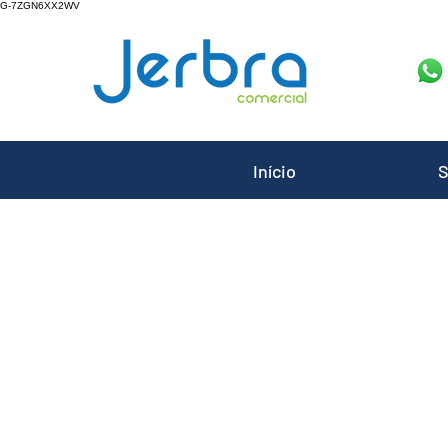
G-7ZGN6XX2WV
Início
S