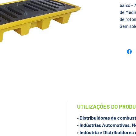
baixo - 
de Médi
de roto
Sem sol
para con
proveni
de movi
tambores
Também 
Contenç
Pallets
material
que lhes
com exc
que o l
UTILIZAÇÕES DO PROD
no compa
podendo 
• Distribuidoras de combust
moderno
• Indústrias Automotivas, M
fabricad
• Indústria e Distribuidores