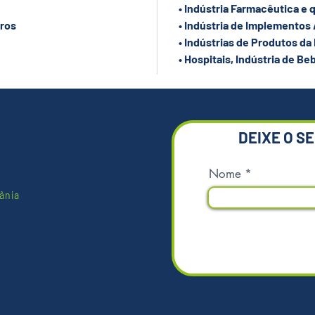
mais esc
• Indústria Farmacêutica e 
Ecológic
tros
• Indústria de Implementos
higiêni
• Indústrias de Produtos da
resisten
• Hospitais, Indústria de Beb
umidade
leve, p
empilha
de cont
DEIXE O S
Diferenc
• Fabri
Nome
• Podem
ânia
empilhad
• Não p
durabili
• Longa 
benefíci
• Atóxic
ácidos.
• Fácil 