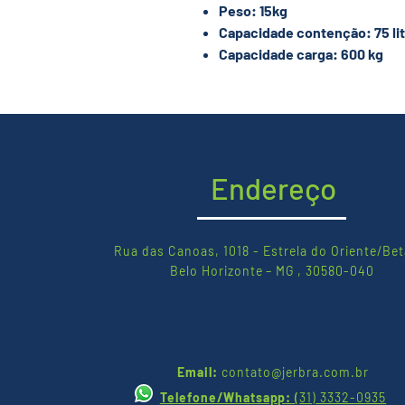
Peso: 15kg
Capacidade contenção: 75 li
Capacidade carga: 600 kg
Endereço
Rua das Canoas, 1018 - Estrela do Oriente/Bet
Belo Horizonte – MG , 30580-040
Email:
contato@jerbra.com.br
Telefone/Whatsapp:
(
31) 3332-0935