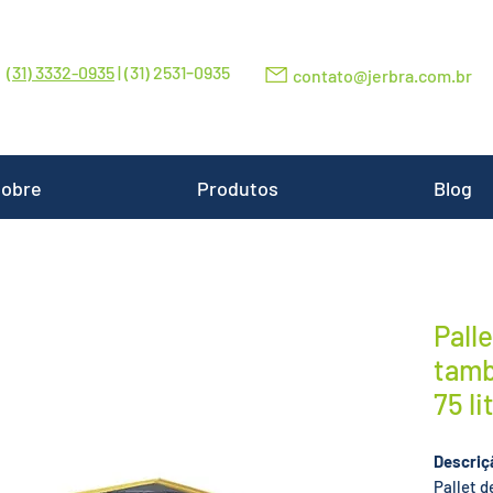
-
(31) 3332-0935
| (31) 2531
0935
contato@jerbra.com.br
obre
Produtos
Blog
Pall
tamb
75 li
Descriç
Pallet d