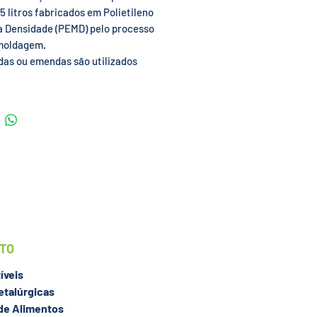
75 litros fabricados em Polietileno
a Densidade (PEMD) pelo processo
moldagem.
das ou emendas são utilizados
ter substâncias líquidas
entes de vazamentos no processo
mentação e armazenagem de
, galões e outros recipientes.
chamados de Diques de
ão ou Bacias de Contenção, os
 de Contenção são produzidos em
 de alta qualidade e resistência, o
 garante longa vida útil. Produtos
elente custo-benefício, uma vez
íquido derramado fica armazenado
UTO
rtimento inferior do pallet,
ser reutilizado. Melhores e mais
íveis
s, os pallets de contenção
etalúrgicas
os de material plástico são os
 de Alimentos