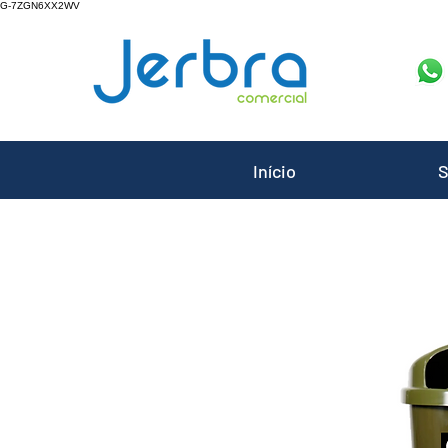
G-7ZGN6XX2WV
Início
S