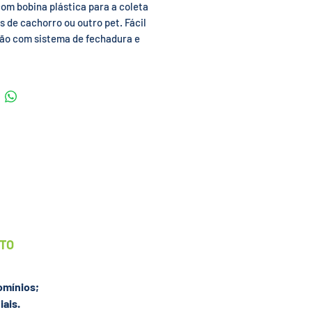
com bobina plástica para a coleta
s de cachorro ou outro pet
. Fácil
ção com sistema de fechadura e
ra manter a lixeira fixa. Tampa
e fixa no local instalado,
do a fácil remoção do seu corpo.
 de dúvidas ou para maiores
ções, estamos a disposição para
.
 meramente ilustrativas.
UTO
omínios;
ais.