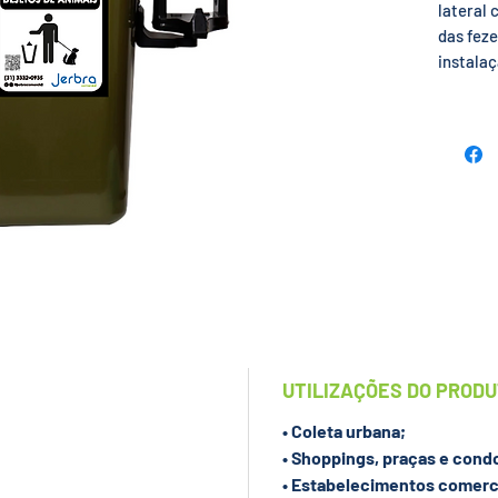
lateral 
das feze
instala
chave pa
permanec
permitin
Em caso
informa
ajudá-lo
*Imagens
UTILIZAÇÕES DO PROD
• Coleta urbana;
• Shoppings, praças e cond
• Estabelecimentos comerci