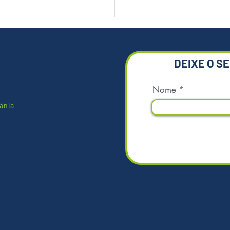
DEIXE O S
Nome
ânia