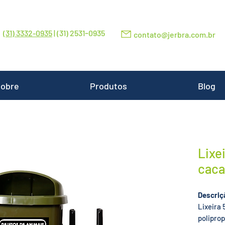
-
(31) 3332-0935
| (31) 2531
0935
contato@jerbra.com.br
obre
Produtos
Blog
Lixe
caca
Descriç
Lixeira 
poliprop