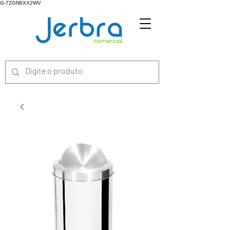
G-7ZGN6XX2WV