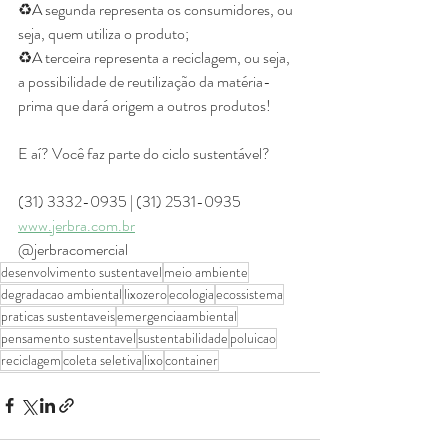
♻️A segunda representa os consumidores, ou 
seja, quem utiliza o produto;
♻️A terceira representa a reciclagem, ou seja, 
a possibilidade de reutilização da matéria-
prima que dará origem a outros produtos!
E aí? Você faz parte do ciclo sustentável?
(31) 3332-0935 | (31) 2531-0935
www.jerbra.com.br
@jerbracomercial
desenvolvimento sustentavel
meio ambiente
degradacao ambiental
lixozero
ecologia
ecossistema
praticas sustentaveis
emergenciaambiental
pensamento sustentavel
sustentabilidade
poluicao
reciclagem
coleta seletiva
lixo
container