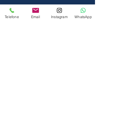
Telefone
Email
Instagram
WhatsApp
DEIXE O SEU CONTATO.
LIGAMOS PARA VOCÊ!
Nome
Sobrenome
Telefone