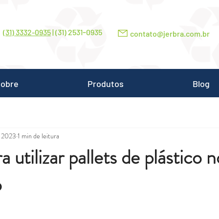
-
(31) 3332-0935
| (31) 2531
0935
contato@jerbra.com.br
obre
Produtos
Blog
e 2023
1 min de leitura
 utilizar pallets de plástico 
o