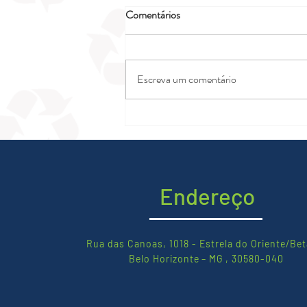
Comentários
Escreva um comentário
Segurança e estabilidade com
pisos plásticos
Endereço
Rua das Canoas, 1018 - Estrela do Oriente/Bet
Belo Horizonte – MG , 30580-040