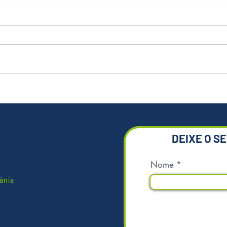
O lugar correto para o descarte
Respo
de vidro
ambie
DEIXE O S
Nome
ânia