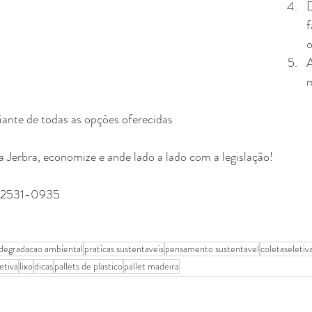
f
o
m
ante de todas as opções oferecidas
 Jerbra, economize e ande lado a lado com a legislação!
) 2531-0935
degradacao ambiental
praticas sustentaveis
pensamento sustentavel
coletaseletiv
etiva
lixo
dicas
pallets de plastico
pallet madeira