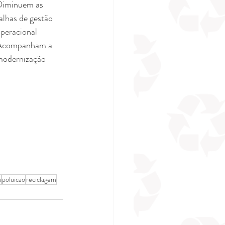
Diminuem as 
alhas de gestão 
peracional
Acompanham a 
odernização 
a
poluicao
reciclagem