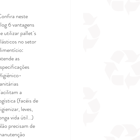
onfira neste 
log 6 vantagens 
e utilizar pallet´s 
lásticos no setor 
limentício:
tende as 
specificações 
igiênico-
anitárias
acilitam a 
ogística (facéis de 
igienizar, leves, 
onga vida útil...)
ão precisam de 
manutenção