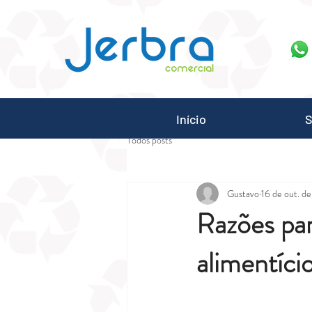
G-7ZGN6XX2WV
Início
S
Todos posts
Gustavo
16 de out. d
Razões para
alimentíci