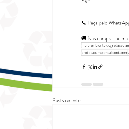
📞 Peça pelo WhatsApp
🚚 Nas compras acima d
meio ambiente
degradacao am
protecaoambiental
container
Posts recentes