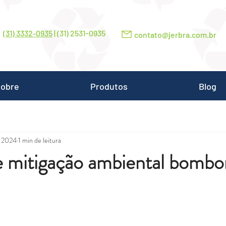
-
(31) 3332-0935
| (31) 2531
0935
contato@jerbra.com.br
obre
Produtos
Blog
e 2024
1 min de leitura
e mitigação ambiental bombo