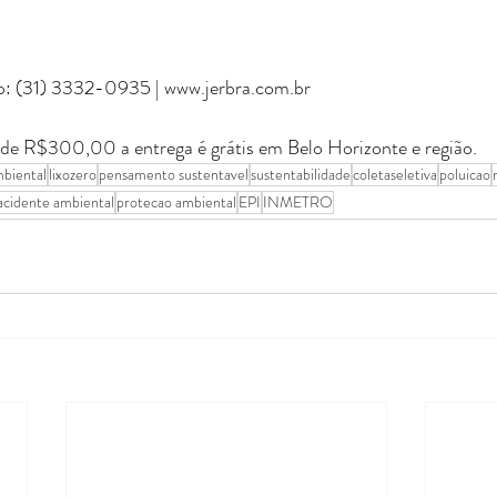
: (31) 3332-0935 | 
www.jerbra.com.br
e R$300,00 a entrega é grátis em Belo Horizonte e região.
biental
lixozero
pensamento sustentavel
sustentabilidade
coletaseletiva
poluicao
acidente ambiental
protecao ambiental
EPI
INMETRO