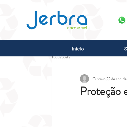
G-7ZGN6XX2WV
Início
S
Todos posts
Gustavo
22 de abr. d
Proteção 