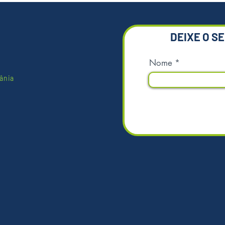
de vidro
ambie
DEIXE O S
Nome
ânia