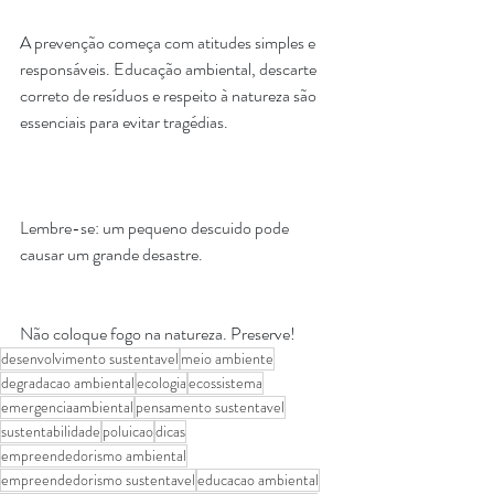
A prevenção começa com atitudes simples e 
responsáveis. Educação ambiental, descarte 
correto de resíduos e respeito à natureza são 
essenciais para evitar tragédias.
Lembre-se: um pequeno descuido pode 
causar um grande desastre.
Não coloque fogo na natureza. Preserve!
desenvolvimento sustentavel
meio ambiente
degradacao ambiental
ecologia
ecossistema
emergenciaambiental
pensamento sustentavel
sustentabilidade
poluicao
dicas
empreendedorismo ambiental
empreendedorismo sustentavel
educacao ambiental