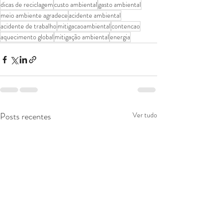
dicas de reciclagem
custo ambiental
gasto ambiental
meio ambiente agradece
acidente ambiental
acidente de trabalho
mitigacaoambiental
contencao
aquecimento global
mitigação ambiental
energia
Posts recentes
Ver tudo