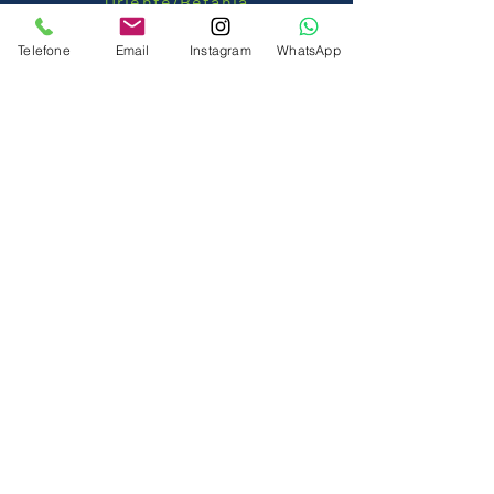
Oriente/Betânia
Belo Horizonte – MG ,
30580-040
Telefone
Email
Instagram
WhatsApp
DEIXE O SEU CONTATO.
LIGAMOS PARA VOCÊ!
Nome