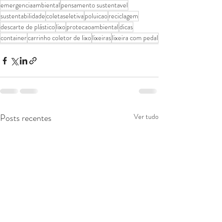
emergenciaambiental
pensamento sustentavel
sustentabilidade
coletaseletiva
poluicao
reciclagem
descarte de plástico
lixo
protecaoambiental
dicas
container
carrinho coletor de lixo
lixeiras
lixeira com pedal
Posts recentes
Ver tudo