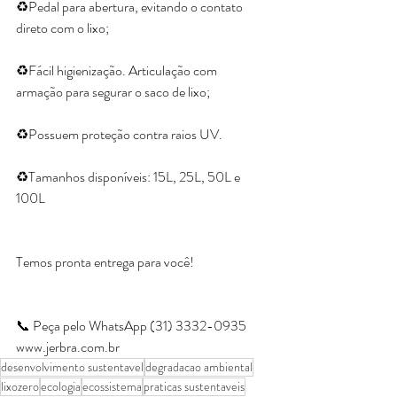
♻️Pedal para abertura, evitando o contato 
direto com o lixo;
♻️Fácil higienização. Articulação com 
armação para segurar o saco de lixo;
♻️Possuem proteção contra raios UV.
♻️Tamanhos disponíveis: 15L, 25L, 50L e 
100L
Temos pronta entrega para você!
📞 Peça pelo WhatsApp (31) 3332-0935 
www.jerbra.com.br
desenvolvimento sustentavel
degradacao ambiental
lixozero
ecologia
ecossistema
praticas sustentaveis