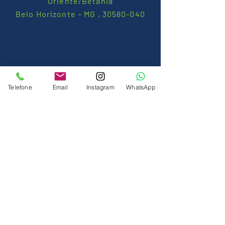
Oriente/Betânia
Belo Horizonte – MG ,
30580-040
Telefone
Email
Instagram
WhatsApp
DEIXE O SEU CONTATO.
LIGAMOS PARA VOCÊ!
Nome